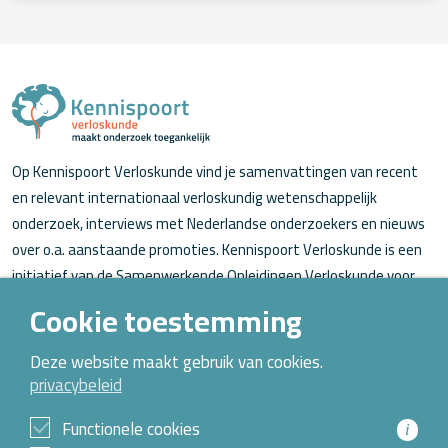
Op Kennispoort Verloskunde vind je samenvattingen van recent
en relevant internationaal verloskundig wetenschappelijk
onderzoek, interviews met Nederlandse onderzoekers en nieuws
over o.a. aanstaande promoties. Kennispoort Verloskunde is een
initiatief van de Samenwerkende Opleidingen Verloskunde voor
verloskundigen (in opleiding).
Cookie toestemming
Over Kennispoort Verloskunde
Deze website maakt gebruik van cookies.
privacybeleid
Contact
Archief
Functionele cookies
i