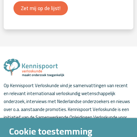
Zet mij op de lijst!
Op Kennispoort Verloskunde vind je samenvattingen van recent
en relevant internationaal verloskundig wetenschappelijk
onderzoek, interviews met Nederlandse onderzoekers en nieuws
over o.a. aanstaande promoties. Kennispoort Verloskunde is een
initiatief van de Samenwerkende Opleidingen Verloskunde voor
verloskundigen (in opleiding).
Cookie toestemming