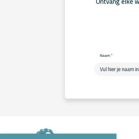
Ontvang elke w
*
Naam