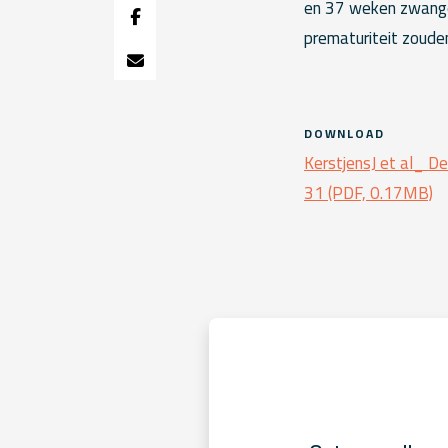
en 37 weken zwanger
prematuriteit zouden
DOWNLOAD
KerstjensJ et al_ 
31 (PDF, 0.17MB)