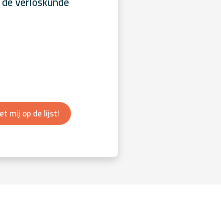
 de verloskunde
et mij op de lijst!