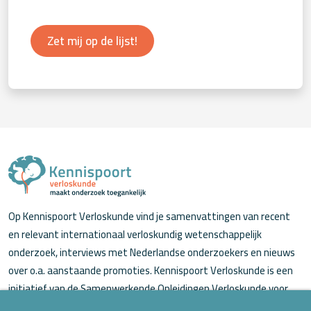
Zet mij op de lijst!
Op Kennispoort Verloskunde vind je samenvattingen van recent
en relevant internationaal verloskundig wetenschappelijk
onderzoek, interviews met Nederlandse onderzoekers en nieuws
over o.a. aanstaande promoties. Kennispoort Verloskunde is een
initiatief van de Samenwerkende Opleidingen Verloskunde voor
verloskundigen (in opleiding).