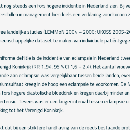
 nog steeds een fors hogere incidentie in Nederland zien. Bij v
erschillen in management hier deels een verklaring voor kunnen zi
wee landelijke studies (LEMMoN 2004 – 2006; UKOSS 2005-2
eenschappelijke dataset te maken van individuele patiëntgege
uniforme defiitie is de incidentie van eclampsie in Nederland tw
enigd Koninkrijk (RR 1.,94, 95 % CI 1,6 – 2,4). Het aantal vrou
nde aan eclampsie was vergelijkbaar tussen beide landen, even
iumsulfaat kreeg in de hoop een eclampsie te voorkomen. De 
fors hogere diastolische bloeddruk en kregen daarbij minder an
rtensie. Tevens was er een langer interval tussen eclampsie en
king tot het Verenigd Koninkrijk.
jkt dat bij een striktere handhaving van de reeds bestaande prot