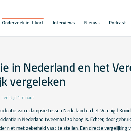
Onderzoek in ’t kort
Interviews
Nieuws
Podcast
e in Nederland en het Ver
jk vergeleken
Leestijd 1 minuut
incidentie van eclampsie tussen Nederland en het Verenigd Konink
identie in Nederland tweemaal zo hoog is. Echter, door gebruik
der niet met zekerheid vast te stellen. Een directe vergelijking v