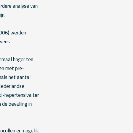
erdere analyse van
jn.
006) werden
vens.
eemaal hoger ten
wen met pre-
als het aantal
Nederlandse
ti-hypertensiva ter
 de bevalling in
ocollen er mogelijk