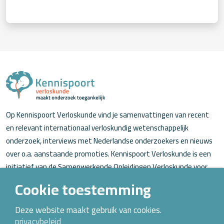
Op Kennispoort Verloskunde vind je samenvattingen van recent
en relevant internationaal verloskundig wetenschappelijk
onderzoek, interviews met Nederlandse onderzoekers en nieuws
over o.a. aanstaande promoties. Kennispoort Verloskunde is een
initiatief van de Samenwerkende Opleidingen Verloskunde voor
verloskundigen (in opleiding).
Cookie toestemming
Over Kennispoort Verloskunde
Deze website maakt gebruik van cookies.
privacybeleid
Contact