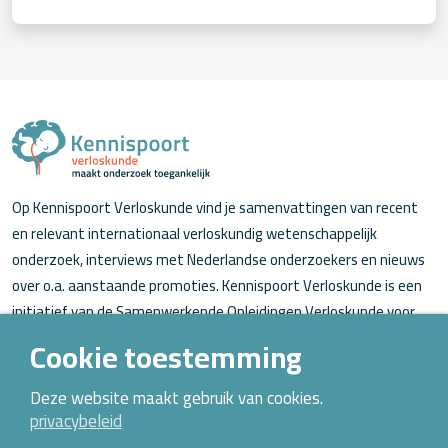
Op Kennispoort Verloskunde vind je samenvattingen van recent
en relevant internationaal verloskundig wetenschappelijk
onderzoek, interviews met Nederlandse onderzoekers en nieuws
over o.a. aanstaande promoties. Kennispoort Verloskunde is een
initiatief van de Samenwerkende Opleidingen Verloskunde voor
verloskundigen (in opleiding).
Cookie toestemming
Over Kennispoort Verloskunde
Deze website maakt gebruik van cookies.
privacybeleid
Contact