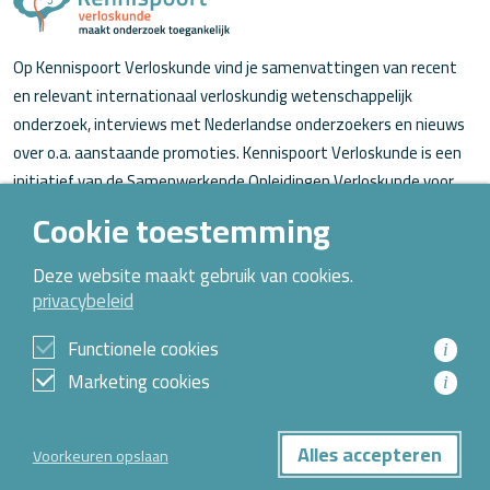
Op Kennispoort Verloskunde vind je samenvattingen van recent
en relevant internationaal verloskundig wetenschappelijk
onderzoek, interviews met Nederlandse onderzoekers en nieuws
over o.a. aanstaande promoties. Kennispoort Verloskunde is een
initiatief van de Samenwerkende Opleidingen Verloskunde voor
verloskundigen (in opleiding).
Cookie toestemming
Over Kennispoort Verloskunde
Deze website maakt gebruik van cookies.
privacybeleid
Contact
Archief
Functionele cookies
i
Marketing cookies
i
© 2026 Alle rechten voorbehouden
Alles accepteren
Voorkeuren opslaan
Privacybeleid