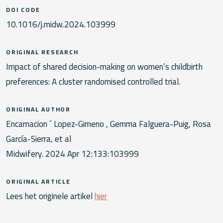
DOI CODE
10.1016/j.midw.2024.103999
ORIGINAL RESEARCH
Impact of shared decision-making on women’s childbirth
preferences: A cluster randomised controlled trial.
ORIGINAL AUTHOR
Encarnacion ´ Lopez-Gimeno , Gemma Falguera-Puig, Rosa
García-Sierra, et al
Midwifery. 2024 Apr 12:133:103999
ORIGINAL ARTICLE
Lees het originele artikel
hier