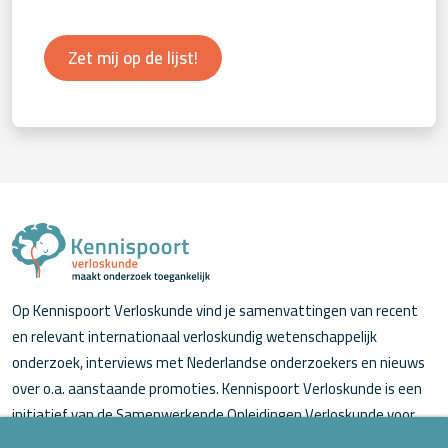
Zet mij op de lijst!
Op Kennispoort Verloskunde vind je samenvattingen van recent
en relevant internationaal verloskundig wetenschappelijk
onderzoek, interviews met Nederlandse onderzoekers en nieuws
over o.a. aanstaande promoties. Kennispoort Verloskunde is een
initiatief van de Samenwerkende Opleidingen Verloskunde voor
verloskundigen (in opleiding).