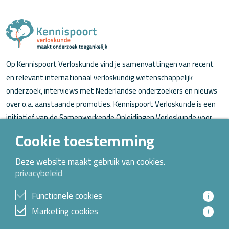
Op Kennispoort Verloskunde vind je samenvattingen van recent
en relevant internationaal verloskundig wetenschappelijk
onderzoek, interviews met Nederlandse onderzoekers en nieuws
over o.a. aanstaande promoties. Kennispoort Verloskunde is een
initiatief van de Samenwerkende Opleidingen Verloskunde voor
verloskundigen (in opleiding).
Cookie toestemming
Over Kennispoort Verloskunde
Deze website maakt gebruik van cookies.
privacybeleid
Contact
Archief
Functionele cookies
i
Marketing cookies
i