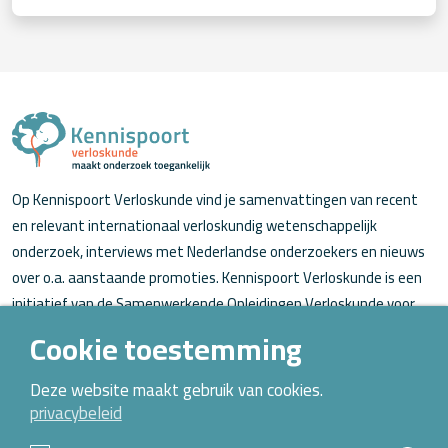
Op Kennispoort Verloskunde vind je samenvattingen van recent
en relevant internationaal verloskundig wetenschappelijk
onderzoek, interviews met Nederlandse onderzoekers en nieuws
over o.a. aanstaande promoties. Kennispoort Verloskunde is een
initiatief van de Samenwerkende Opleidingen Verloskunde voor
verloskundigen (in opleiding).
Cookie toestemming
Over Kennispoort Verloskunde
Deze website maakt gebruik van cookies.
privacybeleid
Contact
Archief