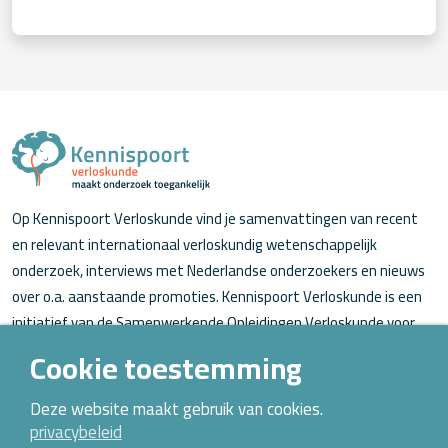
Op Kennispoort Verloskunde vind je samenvattingen van recent
en relevant internationaal verloskundig wetenschappelijk
onderzoek, interviews met Nederlandse onderzoekers en nieuws
over o.a. aanstaande promoties. Kennispoort Verloskunde is een
initiatief van de Samenwerkende Opleidingen Verloskunde voor
verloskundigen (in opleiding).
Cookie toestemming
Over Kennispoort Verloskunde
Deze website maakt gebruik van cookies.
privacybeleid
Contact