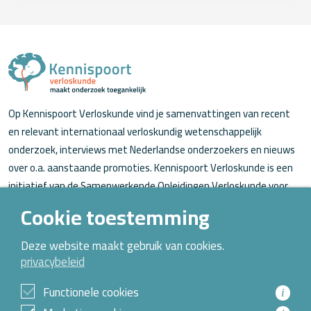
Op Kennispoort Verloskunde vind je samenvattingen van recent
en relevant internationaal verloskundig wetenschappelijk
onderzoek, interviews met Nederlandse onderzoekers en nieuws
over o.a. aanstaande promoties. Kennispoort Verloskunde is een
initiatief van de Samenwerkende Opleidingen Verloskunde voor
verloskundigen (in opleiding).
Cookie toestemming
Over Kennispoort Verloskunde
Deze website maakt gebruik van cookies.
privacybeleid
Contact
Archief
Functionele cookies
i