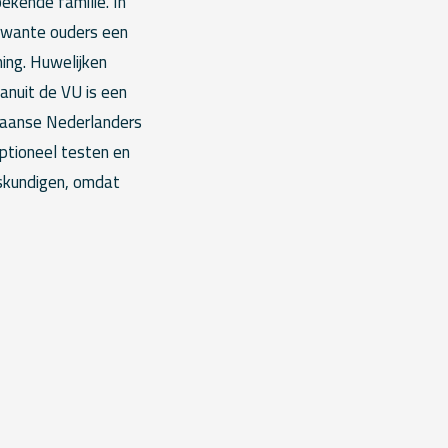
ekende familie. In
erwante ouders een
ing. Huwelijken
anuit de VU is een
kkaanse Nederlanders
eptioneel testen en
loskundigen, omdat