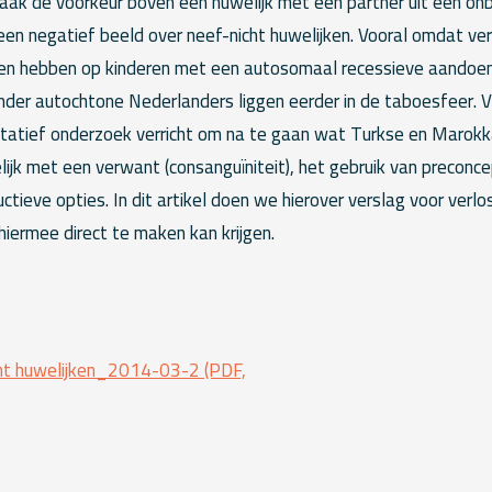
vaak de voorkeur boven een huwelijk met een partner uit een onb
en negatief beeld over neef-nicht huwelijken. Vooral omdat v
nen hebben op kinderen met een autosomaal recessieve aandoen
der autochtone Nederlanders liggen eerder in de taboesfeer. V
walitatief onderzoek verricht om na te gaan wat Turkse en Maro
ijk met een verwant (consanguïniteit), het gebruik van preconc
ctieve opties. In dit artikel doen we hierover verslag voor ver
iermee direct te maken kan krijgen.
ht huwelijken_2014-03-2 (PDF,