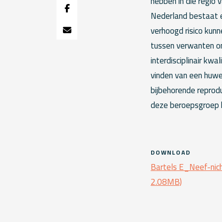
hebben in die regio 
Nederland bestaat e
verhoogd risico kun
tussen verwanten on
interdisciplinair k
vinden van een huwel
bijbehorende reprodu
deze beroepsgroep h
DOWNLOAD
Bartels E_Neef-nic
2.08MB)