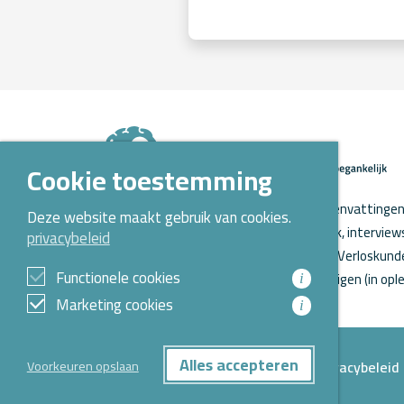
Cookie toestemming
Op Kennispoort Verloskunde vind je samenvattingen 
Deze website maakt gebruik van cookies.
verloskundig wetenschappelijk onderzoek, intervie
privacybeleid
o.a. aanstaande promoties. Kennispoort Verloskunde
Functionele cookies
Opleidingen Verloskunde voor verloskundigen (in ople
i
Marketing cookies
i
Alles accepteren
Privacybeleid
Voorkeuren opslaan
© 2026 Alle rechten voorbehouden