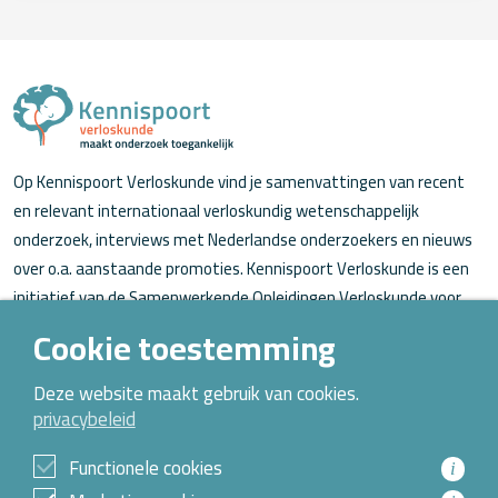
Op Kennispoort Verloskunde vind je samenvattingen van recent
en relevant internationaal verloskundig wetenschappelijk
onderzoek, interviews met Nederlandse onderzoekers en nieuws
over o.a. aanstaande promoties. Kennispoort Verloskunde is een
initiatief van de Samenwerkende Opleidingen Verloskunde voor
verloskundigen (in opleiding).
Cookie toestemming
Over Kennispoort Verloskunde
Deze website maakt gebruik van cookies.
privacybeleid
Contact
Archief
Functionele cookies
i