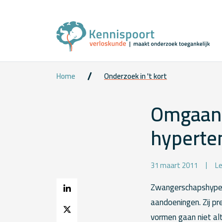
Home
Onderzoek in 't kort
Omgaan 
hyperte
31 maart 2011
Le
Zwangerschapshypert
aandoeningen. Zij pr
vormen gaan niet alt