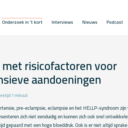
Onderzoek in ’t kort
Interviews
Nieuws
Podcast
met risicofactoren voor
nsieve aandoeningen
estijd 1 minuut
ensie, pre-eclampsie, eclampsie en het HELLP-syndroom zijn v
esenteren zich niet eenduidig en kunnen zich ook snel ontwikkelen
ijd gepaard met een hoge bloeddruk. Ook is er niet altijd sprake