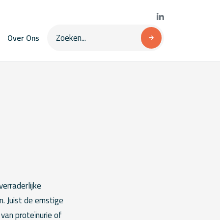
Over Ons
erraderlijke
. Juist de ernstige
 van proteïnurie of