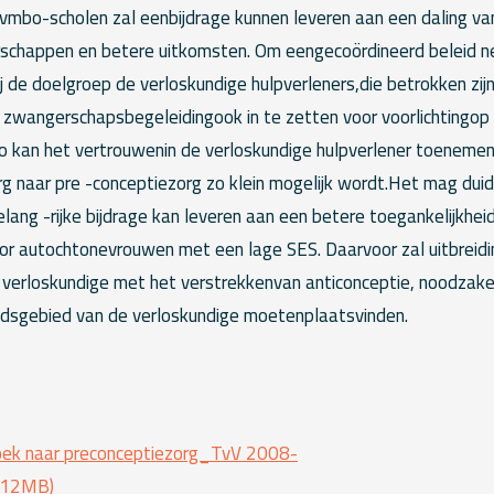
vmbo-scholen zal eenbijdrage kunnen leveren aan een daling va
happen en betere uitkomsten. Om eengecoördineerd beleid nee
 de doelgroep de verloskundige hulpverleners,die betrokken zijn 
 zwangerschapsbegeleidingook in te zetten voor voorlichtingop 
Zo kan het vertrouwenin de verloskundige hulpverlener toenem
g naar pre -conceptiezorg zo klein mogelijk wordt.Het mag duidel
lang -rijke bijdrage kan leveren aan een betere toegankelijkheid
or autochtonevrouwen met een lage SES. Daarvoor zal uitbreid
erloskundige met het verstrekkenvan anticonceptie, noodzakelij
dsgebied van de verloskundige moetenplaatsvinden.
oek naar preconceptiezorg_TvV 2008-
0.12MB)