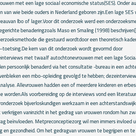
rouwen met een lage sociaal economische status(SES). Onder a
n van wie beide ouders in Nederland geboren zijn.Een lage SES
iveauvan lbo of lager.Voor dit onderzoek werd een onderzoeksm
riegerichte benaderingzoals Maso en Smaling (1998) beschrijven[6
erzoeksmethode die gestuurd wordtdoor een theoretisch kader 
 –toetsing.De kern van dit onderzoek wordt gevormd door
einterviews met twaalf autochtonevrouwen met een lage Socia
den persoonlijk benaderd via het consultatie -bureau in een acht
enbleken een mbo-opleiding gevolgd te hebben; dezeinterviews 
nalyse. Allevrouwen hadden een of meerdere kinderen en erb
 worden.Als voorbereiding op de interviews vond een literatu
ronderzoek bijverloskundigen werkzaam in een achterstandswijk
t verkrijgen vaninzicht in het gedrag van vrouwen rondom hun 
drag beïnvloeden. Metpreconceptiezorg wil men immers invloed 
ag en gezondheid. Om het gedragvan vrouwen te begrijpen en t