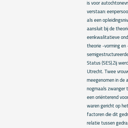
is voor autochtonev
verstaan: eenpersoo
als een opleidingsn
aansluit bij de theo
eenkwalitatieve ond
theorie -vorming en
semigestructureerd
Status (SES).Zij wer
Utrecht. Twee vrouw
meegenomen in de a
nogmaals zwanger te
een oriënterend voo
waren gericht op he
factoren die dit ge
relatie tussen gedr