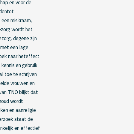
hap en voor de
identot
t een miskraam,
ezorg wordt het
zorg, degene zijn
nmet een lage
oek naar heteffect
 kennis en gebruik
l toe te schrijven
leide vrouwen en
van TNO blijkt dat
nhoud wordt
jken en aanreligie
derzoek staat de
kelijk en effectief