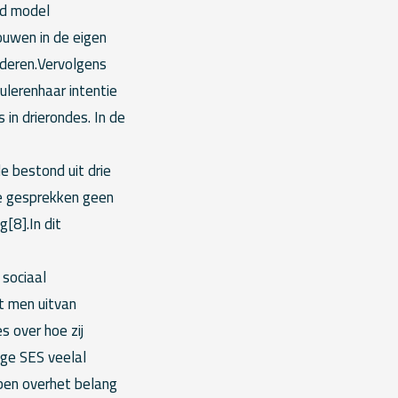
nd model
rouwen in de eigen
nderen.Vervolgens
lerenhaar intentie
in drierondes. In de
 bestond uit drie
e gesprekken geen
g[8].In dit
 sociaal
at men uitvan
s over hoe zij
ge SES veelal
ben overhet belang