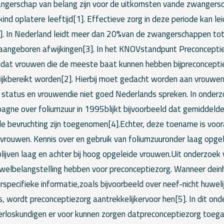
gerschap van belang zijn voor de uitkomsten vande zwangersc
ind oplatere leeftijd[1]. Effectieve zorg in deze periode kan le
]. In Nederland leidt meer dan 20%van de zwangerschappen to
aangeboren afwijkingen[3]. In het KNOVstandpunt Preconcepti
at vrouwen die de meeste baat kunnen hebben bijpreconceptie
ijkbereikt worden[2]. Hierbij moet gedacht worden aan vrouwe
 status en vrouwendie niet goed Nederlands spreken. In onderz
agne over foliumzuur in 1995blijkt bijvoorbeeld dat gemiddelde
e bevruchting zijn toegenomen[4].Echter, deze toename is voora
vrouwen. Kennis over en gebruik van foliumzuuronder laag opge
ijven laag en achter bij hoog opgeleide vrouwen.Uit onderzoek 
welbelangstelling hebben voor preconceptiezorg. Wanneer dei
specifieke informatie,zoals bijvoorbeeld over neef-nicht huweli
, wordt preconceptiezorg aantrekkelijkervoor hen[5]. In dit on
erloskundigen er voor kunnen zorgen datpreconceptiezorg toegan