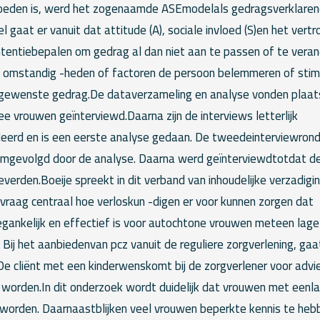
loeden is, werd het zogenaamde ASEmodelals gedragsverklare
 gaat er vanuit dat attitude (A), sociale invloed (S)en het vert
 intentiebepalen om gedrag al dan niet aan te passen of te vera
e omstandig -heden of factoren de persoon belemmeren of stimu
 gewenste gedrag.De dataverzameling en analyse vonden plaats 
ee vrouwen geïnterviewd.Daarna zijn de interviews letterlijk
eerd en is een eerste analyse gedaan. De tweedeinterviewronde
mgevolgd door de analyse. Daarna werd geïnterviewdtotdat d
everden.Boeije spreekt in dit verband van inhoudelijke verzadigin
vraag centraal hoe verloskun -digen er voor kunnen zorgen dat
gankelijk en effectief is voor autochtone vrouwen meteen lage
Bij het aanbiedenvan pcz vanuit de reguliere zorgverlening, ga
De cliënt met een kinderwenskomt bij de zorgverlener voor advie
orden.In dit onderzoek wordt duidelijk dat vrouwen met eenla
orden. Daarnaastblijken veel vrouwen beperkte kennis te heb