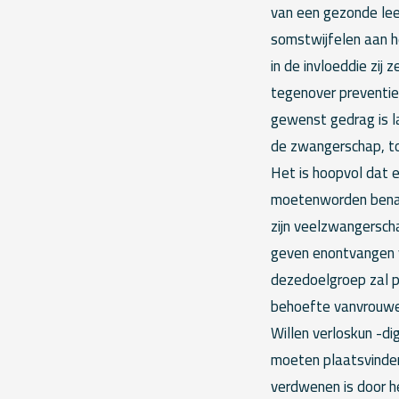
van een gezonde leef
somstwijfelen aan h
in de invloeddie zi
tegenover preventief
gewenst gedrag is la
de zwangerschap, to
Het is hoopvol dat 
moetenworden benade
zijn veelzwangersch
geven enontvangen v
dezedoelgroep zal p
behoefte vanvrouwen;
Willen verloskun -d
moeten plaatsvinden
verdwenen is door 