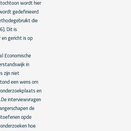
utochtoon wordt hier
 wordt gedefinieerd
ethodegebruikt die
]. Dit is
en gericht is op
al Economische
erstandswijk in
zijn niet
estond een wens om
uronderzoekplaats en
.De interviewvragen
zwangerschapen de
uitoefenen opde
e onderzoeken hoe