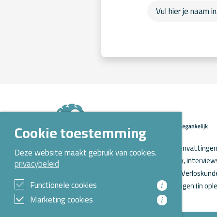
Cookie toestemming
Op Kennispoort Verloskunde vind je samenvattingen 
Deze website maakt gebruik van cookies.
verloskundig wetenschappelijk onderzoek, intervie
privacybeleid
o.a. aanstaande promoties. Kennispoort Verloskunde
Functionele cookies
Opleidingen Verloskunde voor verloskundigen (in ople
i
Marketing cookies
i