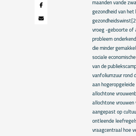
maanden vande zwan
gezondheid van het k
gezondheidswinst[2
vroeg -geboorte of 
probleem onderkendd
die minder gemakkel
sociale economische
van de publiekscamp
vanfoliumzuur rond d
aan hogeropgeleide 
allochtone vrouwenbl
allochtone vrouwen 
aangepast op cultuur
ontleende leefregels
vraagcentraal hoe v