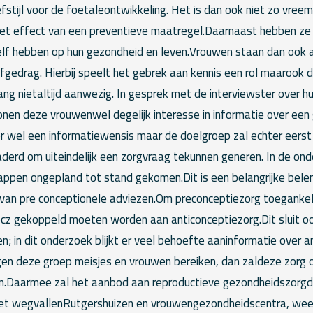
stijl voor de foetaleontwikkeling. Het is dan ook niet zo vreemd
et effect van een preventieve maatregel.Daarnaast hebben ze
j zelf hebben op hun gezondheid en leven.Vrouwen staan dan ook
gedrag. Hierbij speelt het gebrek aan kennis een rol maarook d
ng nietaltijd aanwezig. In gesprek met de interviewster over hu
nen deze vrouwenwel degelijk interesse in informatie over een 
er wel een informatiewensis maar de doelgroep zal echter eerst
rd om uiteindelijk een zorgvraag tekunnen generen. In de on
appen ongepland tot stand gekomen.Dit is een belangrijke bele
an pre conceptionele adviezen.Om preconceptiezorg toegankel
cz gekoppeld moeten worden aan anticonceptiezorg.Dit sluit oo
 in dit onderzoek blijkt er veel behoefte aaninformatie over ant
igen deze groep meisjes en vrouwen bereiken, dan zaldeze zorg
.Daarmee zal het aanbod aan reproductieve gezondheidszorgdi
het wegvallenRutgershuizen en vrouwengezondheidscentra, wee