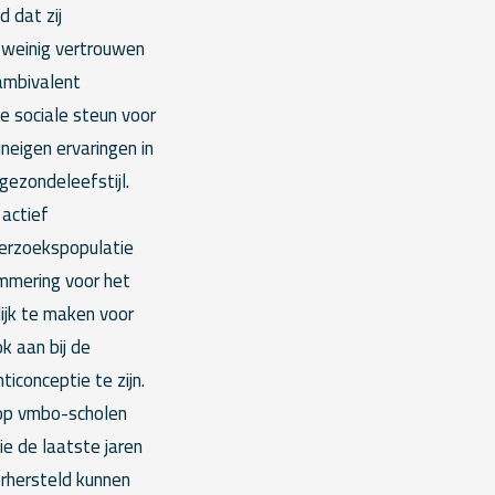
 dat zij
 weinig vertrouwen
 ambivalent
e sociale steun voor
neigen ervaringen in
gezondeleefstijl.
 actief
derzoekspopulatie
mmering voor het
ijk te maken voor
k aan bij de
iconceptie te zijn.
 op vmbo-scholen
e de laatste jaren
rhersteld kunnen