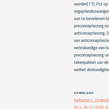
worden[11]. Pcz op 
ongeplandezwangersc
aan te bevelenom bij
preconceptiezorg en
anticonceptiezorg. 
van anticonceptiezor
verloskundige een be
preconceptiezorg vo
takenpakket van de v
vanhet deskundighei
DOWNLOAD
Aalhuizen I_Onderz
04 p 36-41 (PDF, 