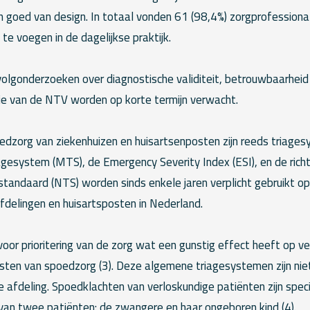
en goed van design. In totaal vonden 61 (98,4%) zorgprofessionals
te voegen in de dagelijkse praktijk.
olgonderzoeken over diagnostische validiteit, betrouwbaarheid
e van de NTV worden op korte termijn verwacht.
edzorg van ziekenhuizen en huisartsenposten zijn reeds triage
gesystem (MTS), de Emergency Severity Index (ESI), en de richt
tandaard (NTS) worden sinds enkele jaren verplicht gebruikt op
delingen en huisartsposten in Nederland.
or prioritering van de zorg wat een gunstig effect heeft op vei
sten van spoedzorg (3). Deze algemene triagesystemen zijn nie
e afdeling. Spoedklachten van verloskundige patiënten zijn speci
van twee patiënten: de zwangere en haar ongeboren kind (4).