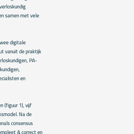
 verloskundig
s en samen met vele
twee digitale
t vanuit de praktijk
erloskundigen, PA-
gkundigen,
cialisten en
(figuur 1), vijf
eksmodel. Na de
onals consensus
ompleet & correct en