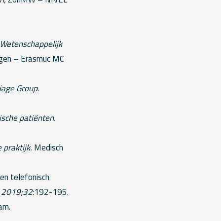
Wetenschappelijk
egen – Erasmuc MC
iage Group
.
ische patiënten.
 praktijk.
Medisch
een telefonisch
 2019;32
:192-195.
am.