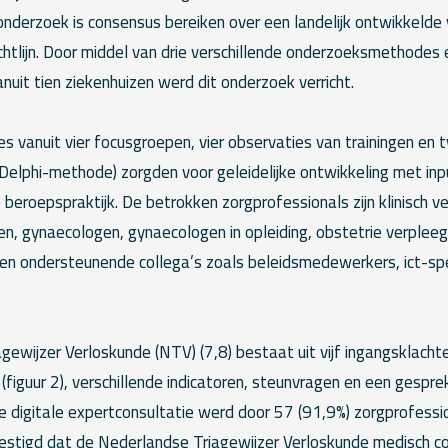
 onderzoek is consensus bereiken over een landelijk ontwikkelde
ichtlijn. Door middel van drie verschillende onderzoeksmethode
nuit tien ziekenhuizen werd dit onderzoek verricht.
s vanuit vier focusgroepen, vier observaties van trainingen en 
Delphi-methode) zorgden voor geleidelijke ontwikkeling met inpu
eroepspraktijk. De betrokken zorgprofessionals zijn klinisch v
gen, gynaecologen, gynaecologen in opleiding, obstetrie verplee
en ondersteunende collega’s zoals beleidsmedewerkers, ict-spe
ewijzer Verloskunde (NTV) (7,8) bestaat uit vijf ingangsklachten 
(figuur 2), verschillende indicatoren, steunvragen en een gespr
 digitale expertconsultatie werd door 57 (91,9%) zorgprofessi
vestigd dat de Nederlandse Triagewijzer Verloskunde medisch c