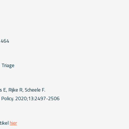
7464
H
 Triage
 E, Rijke R, Scheele F.
 Policy. 2020;13:2497-2506
tikel
hier