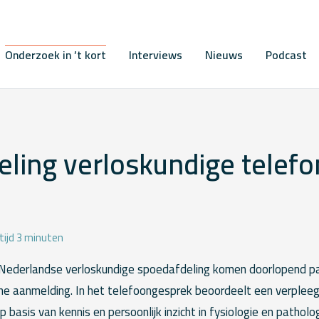
Onderzoek in ’t kort
Interviews
Nieuws
Podcast
ling verloskundige telefo
tijd 3 minuten
Nederlandse verloskundige spoedafdeling komen doorlopend p
che aanmelding. In het telefoongesprek beoordeelt een verplee
 basis van kennis en persoonlijk inzicht in fysiologie en patholo