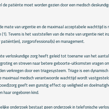
l de patiënte moet worden gezien door een medisch deskundige (
de mate van urgentie en de maximaal acceptabele wachttijd is n
n (1). Tevens is het vaststellen van de mate van urgentie niet inz
r patiënt(en), zorgprofessional(s) en management.
cute verloskundige zorg heeft geleid tot toename van het aantal
vergroting en streven naar betere geboorte-uitkomsten vragen o
den verkregen door een triagesysteem. Triage is een dynamisch
de maximaal medisch verantwoorde wachttijd wordt vastgesteld. J
poed)zorg geeft een gunstig effect op veiligheid en doelmatigh
n haar ongeboren kind.
lijke onderzoek bestaat geen onderzoek in telefonische verlos