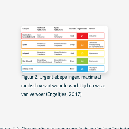
Figuur 2. Urgentiebepalingen, maximaal
medisch verantwoorde wachttijd en wijze
van vervoer (Engeltjes, 2017)
iegers T.A.
Organisatie van spoedzorg in de verloskundige kete