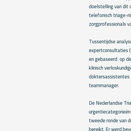
doelstelling van dit
telefonisch triage-r
zorgprofessionals va
Tussentijdse analyse
expertconsultaties (
en gebaseerd op de b
klinisch verloskundi
doktersassistentes 
teammanager.
De Nederlandse Triag
urgentiecategorieën 
tweede ronde van de
bereikt. Er werd be