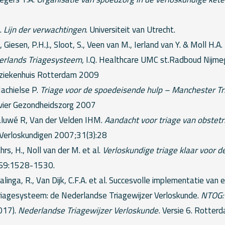
.
Lijn der verwachtingen
. Universiteit van Utrecht.
, Giesen, P.H.J., Sloot, S., Veen van M., Ierland van Y. & Moll H.A.
rlands Triagesysteem,
I.Q. Healthcare UMC st.Radboud Nijm
rziekenhuis Rotterdam 2009
achielse P.
Triage voor de spoedeisende hulp – Manchester Tr
vier Gezondheidszorg 2007
aluwé R, Van der Velden IHM.
Aandacht voor triage van obstetr
r Verloskundigen 2007;31(3):28
hrs, H., Noll van der M. et al.
Verloskundige triage klaar voor de
;69:1528-1530.
alinga, R., Van Dijk, C.F.A. et al. Succesvolle implementatie van 
riagesysteem: de Nederlandse Triagewijzer Verloskunde.
NTOG:
2017).
Nederlandse Triagewijzer Verloskunde.
Versie 6. Rotterd