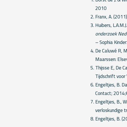
2010
Franx, A. (2011)
Huibers, L.A.M.J.
onderzoek Nede
– Sophia Kinde
De Caluwé R, M
Maarssen: Else
Thijsse E, De C
Tijdschrift voo
Engeltjes, B. Da
Contact; 2014
Engeltjes, B., W
verloskundige t
Engeltjes, B. (