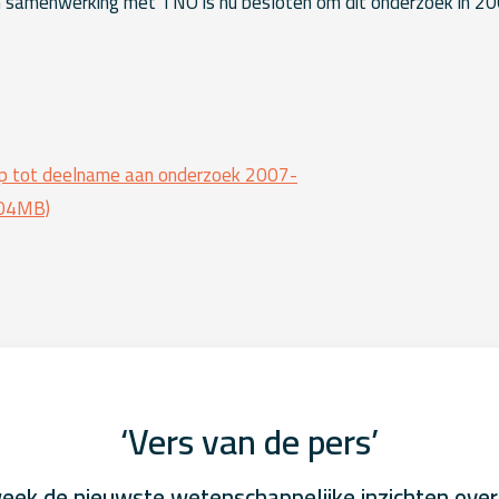
 In samenwerking met TNO is nu besloten om dit onderzoek in 200
p tot deelname aan onderzoek 2007-
.04MB)
‘Vers van de pers’
eek de nieuwste wetenschappelijke inzichten over