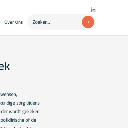
Over Ons
ek
e wensen,
kundige zorg tijdens
Verder wordt gekeken
poliklinische of de