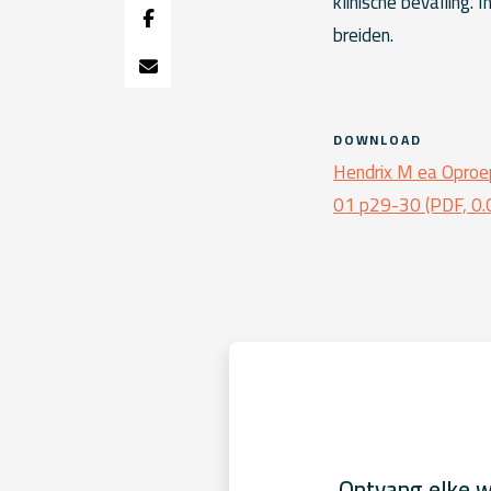
klinische bevalling.
breiden.
DOWNLOAD
Hendrix M ea Oproe
01 p29-30 (PDF, 0
Ontvang elke w