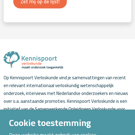
Zet mij op de lijst!
Op Kennispoort Verloskunde vind je samenvattingen van recent
en relevant internationaal verloskundig wetenschappelijk
onderzoek, interviews met Nederlandse onderzoekers en nieuws
over o.a. aanstaande promoties. Kennispoort Verloskunde is een
initiatief van de Samenwerkende Opleidingen Verloskunde voor
verloskundigen (in opleiding).
Cookie toestemming
Over Kennispoort Verloskunde