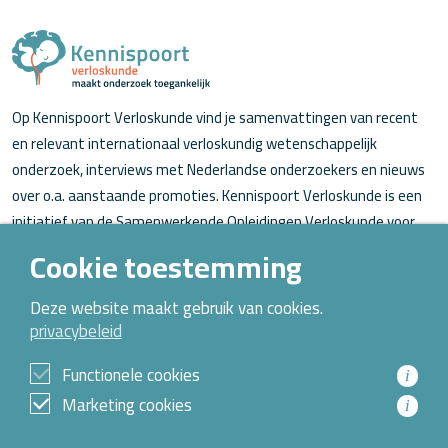
Op Kennispoort Verloskunde vind je samenvattingen van recent
en relevant internationaal verloskundig wetenschappelijk
onderzoek, interviews met Nederlandse onderzoekers en nieuws
over o.a. aanstaande promoties. Kennispoort Verloskunde is een
initiatief van de Samenwerkende Opleidingen Verloskunde voor
verloskundigen (in opleiding).
Cookie toestemming
Over Kennispoort Verloskunde
Deze website maakt gebruik van cookies.
privacybeleid
Contact
Archief
Functionele cookies
i
Marketing cookies
i