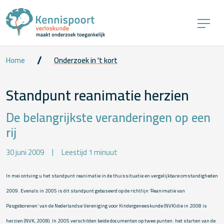
Home
Onderzoek in 't kort
Standpunt reanimatie herzien
De belangrijkste veranderingen op een
rij
30 juni 2009
Leestijd 1 minuut
In mei ontving u het standpunt reanimatie in de thuissituatie en vergelijkbare omstandigheden
2009. Evenals in 2005 is dit standpunt gebaseerd op de richtlijn ‘Reanimatie van
Pasgeborenen’ van de Nederlandse Vereniging voor Kindergeneeskunde (NVK) die in 2008 is
herzien (NVK, 2008). In 2005 verschilden beide documenten op twee punten: het starten van de