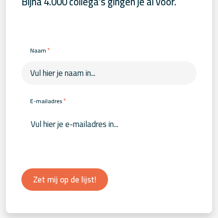
Bijna 4.000 collega's gingen je al voor.
*
Naam
*
E-mailadres
Zet mij op de lijst!