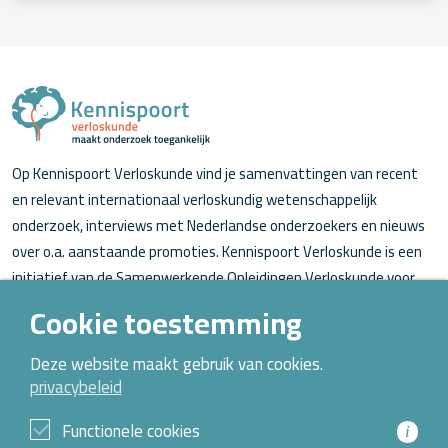
Op Kennispoort Verloskunde vind je samenvattingen van recent
en relevant internationaal verloskundig wetenschappelijk
onderzoek, interviews met Nederlandse onderzoekers en nieuws
over o.a. aanstaande promoties. Kennispoort Verloskunde is een
initiatief van de Samenwerkende Opleidingen Verloskunde voor
verloskundigen (in opleiding).
Cookie toestemming
Over Kennispoort Verloskunde
Deze website maakt gebruik van cookies.
privacybeleid
Contact
Archief
Functionele cookies
i