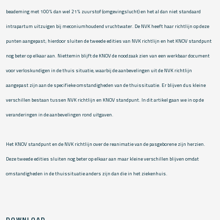
beademing met 100% dan wel 21% zuurstof (omgevingslucht) en het al dan niet standaard
intrapartum uitzuigen bij meconiumhoudend vruchtwater. De NVK heeft haar richtlijn op deze
punten aangepast; hierdoor sluiten de tweede edities van NVK richtlijn en het KNOV standpunt
nog beter op elkaar aan. Niettemin blijft de KNOV de noodzaak zien van een werkbaar document
voor verloskundigen in de thuis situatie, waarbij de aanbevelingen uit de NVK richtlijn
aangepast zijn aan de specifieke omstandigheden van de thuissituatie. Er blijven dus kleine
verschillen bestaan tussen NVK richtlijn en KNOV standpunt. In dit artikel gaan we in op de
veranderingen in de aanbevelingen rond uitgaven.
Het KNOV standpunt en de NVK richtlijn over de reanimatie van de pasgeborene zijn herzien.
Deze tweede edities sluiten nog beter op elkaar aan maar kleine verschillen blijven omdat
omstandigheden in de thuissituatie anders zijn dan die in het ziekenhuis.
DOWNLOAD