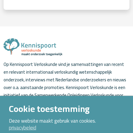
Op Kennispoort Verloskunde vind je samenvattingen van recent
en relevant internationaal verloskundig wetenschappelijk
onderzoek, interviews met Nederlandse onderzoekers en nieuws
over o.a. aanstaande promoties. Kennispoort Verloskunde is een
initiatief van de Samenwerkende Opleidingen Verloskunde voor
verloskundigen (in opleiding).
Cookie toestemming
Over Kennispoort Verloskunde
Deze website maakt gebruik van cookies.
privacybeleid
Contact