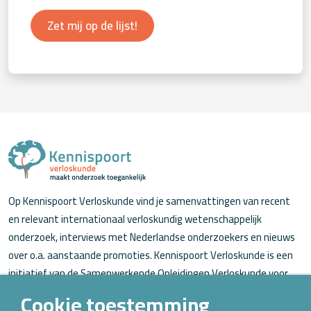
Zet mij op de lijst!
Op Kennispoort Verloskunde vind je samenvattingen van recent
en relevant internationaal verloskundig wetenschappelijk
onderzoek, interviews met Nederlandse onderzoekers en nieuws
over o.a. aanstaande promoties. Kennispoort Verloskunde is een
initiatief van de Samenwerkende Opleidingen Verloskunde voor
verloskundigen (in opleiding).
Cookie toestemming