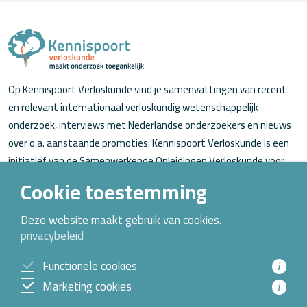
Op Kennispoort Verloskunde vind je samenvattingen van recent
en relevant internationaal verloskundig wetenschappelijk
onderzoek, interviews met Nederlandse onderzoekers en nieuws
over o.a. aanstaande promoties. Kennispoort Verloskunde is een
initiatief van de Samenwerkende Opleidingen Verloskunde voor
verloskundigen (in opleiding).
Cookie toestemming
Over Kennispoort Verloskunde
Deze website maakt gebruik van cookies.
privacybeleid
Contact
Archief
Functionele cookies
i
Marketing cookies
i