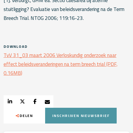
[1]. Verburgt, GHM ea. Sectio caesarea bij aterme
stuitligging? Evaluatie van beleidsverandering na de Term
Breech Trial. NTOG 2006; 119:16-23.
DOWNLOAD
TvV 31_03 maart 2006 Verloskundig onderzoek naar
effect beleidsveranderingen na term breech trial (PDF,
0.16MB)
DELEN
INSCHRIJVEN NIEUWSBRIEF