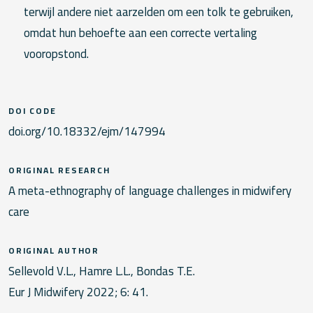
terwijl andere niet aarzelden om een ​​tolk te gebruiken,
omdat hun behoefte aan een correcte vertaling
vooropstond.
DOI CODE
doi.org/10.18332/ejm/147994
ORIGINAL RESEARCH
A meta-ethnography of language challenges in midwifery
care
ORIGINAL AUTHOR
Sellevold V.L., Hamre L.L., Bondas T.E.
Eur J Midwifery 2022; 6: 41.