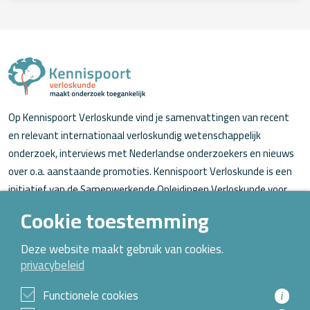
Op Kennispoort Verloskunde vind je samenvattingen van recent
en relevant internationaal verloskundig wetenschappelijk
onderzoek, interviews met Nederlandse onderzoekers en nieuws
over o.a. aanstaande promoties. Kennispoort Verloskunde is een
initiatief van de Samenwerkende Opleidingen Verloskunde voor
verloskundigen (in opleiding).
Cookie toestemming
Over Kennispoort Verloskunde
Deze website maakt gebruik van cookies.
privacybeleid
Contact
Archief
Functionele cookies
i