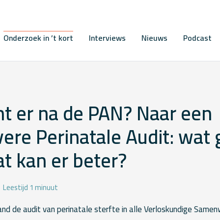
Onderzoek in ’t kort
Interviews
Nieuws
Podcast
t er na de PAN? Naar een
vere Perinatale Audit: wat 
t kan er beter?
Leestijd 1 minuut
land de audit van perinatale sterfte in alle Verloskundige Same