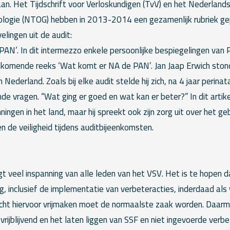
an. Het Tijdschrift voor Verloskundigen (TvV) en het Nederlands 
ologie (NTOG) hebben in 2013-2014 een gezamenlijk rubriek g
elingen uit de audit:
PAN’. In dit intermezzo enkele persoonlijke bespiegelingen van 
 komende reeks ‘Wat komt er NA de PAN’. Jan Jaap Erwich ston
n Nederland. Zoals bij elke audit stelde hij zich, na 4 jaar perinata
e vragen. “Wat ging er goed en wat kan er beter?” In dit artikel
ningen in het land, maar hij spreekt ook zijn zorg uit over het ge
 de veiligheid tijdens auditbijeenkomsten.
gt veel inspanning van alle leden van het VSV. Het is te hopen 
g, inclusief de implementatie van verbeteracties, inderdaad als
acht hiervoor vrijmaken moet de normaalste zaak worden. Daar
vrijblijvend en het laten liggen van SSF en niet ingevoerde verb