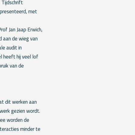
Tijdschrift
epresenteerd, met
Prof Jan Jaap Erwich,
d aan de wieg van
le audit in
 heeft hij veel lof
bruik van de
dat dit werken aan
 werk gezien wordt.
mee worden de
eteracties minder te