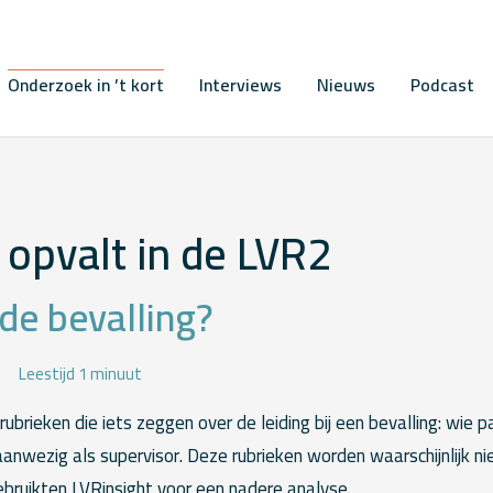
Onderzoek in ’t kort
Interviews
Nieuws
Podcast
opvalt in de LVR2
de bevalling?
Leestijd 1 minuut
brieken die iets zeggen over de leiding bij een bevalling: wie p
nwezig als supervisor. Deze rubrieken worden waarschijnlijk nie
ebruikten LVRinsight voor een nadere analyse.