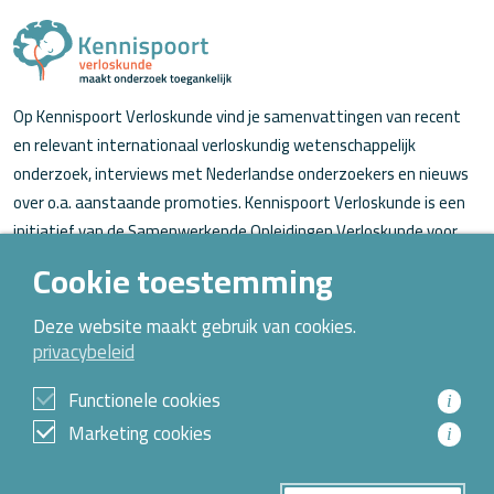
Op Kennispoort Verloskunde vind je samenvattingen van recent
en relevant internationaal verloskundig wetenschappelijk
onderzoek, interviews met Nederlandse onderzoekers en nieuws
over o.a. aanstaande promoties. Kennispoort Verloskunde is een
initiatief van de Samenwerkende Opleidingen Verloskunde voor
verloskundigen (in opleiding).
Cookie toestemming
Over Kennispoort Verloskunde
Deze website maakt gebruik van cookies.
privacybeleid
Contact
Archief
Functionele cookies
i
Marketing cookies
i
© 2026 Alle rechten voorbehouden