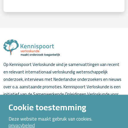
Op Kennispoort Verloskunde vind je samenvattingen van recent
en relevant internationaal verloskundig wetenschappelijk
onderzoek, interviews met Nederlandse onderzoekers en nieuws
over o.a. aanstaande promoties. Kennispoort Verloskunde is een
initiatief van de Samenwerkende Opleidingen Verloskunde voor
verloskundigen (in opleiding).
Cookie toestemming
Over Kennispoort Verloskunde
Deze website maakt gebruik van cookies.
privacybeleid
Contact