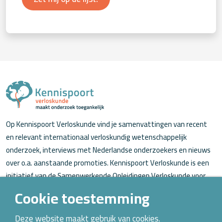
Op Kennispoort Verloskunde vind je samenvattingen van recent
en relevant internationaal verloskundig wetenschappelijk
onderzoek, interviews met Nederlandse onderzoekers en nieuws
over o.a. aanstaande promoties. Kennispoort Verloskunde is een
initiatief van de Samenwerkende Opleidingen Verloskunde voor
verloskundigen (in opleiding).
Cookie toestemming
Over Kennispoort Verloskunde
Deze website maakt gebruik van cookies.