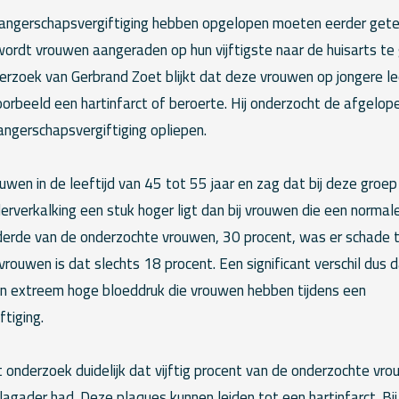
angerschapsvergiftiging hebben opgelopen moeten eerder gete
ordt vrouwen aangeraden op hun vijftigste naar de huisarts te 
rzoek van Gerbrand Zoet blijkt dat deze vrouwen op jongere lee
orbeeld een hartinfarct of beroerte. Hij onderzocht de afgelope
ngerschapsvergiftiging opliepen.
wen in de leeftijd van 45 tot 55 jaar en zag dat bij deze groe
rverkalking een stuk hoger ligt dan bij vrouwen die een normal
 derde van de onderzochte vrouwen, 30 procent, was er schade t
 vrouwen is dat slechts 18 procent. Een significant verschil dus 
n extreem hoge bloeddruk die vrouwen hebben tijdens een
tiging.
 onderzoek duidelijk dat vijftig procent van de onderzochte vr
lagader had. Deze plaques kunnen leiden tot een hartinfarct. B