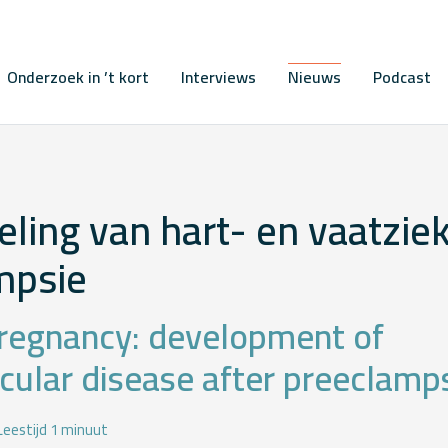
Onderzoek in ’t kort
Interviews
Nieuws
Podcast
ling van hart- en vaatzie
mpsie
regnancy: development of
cular disease after preeclamp
Leestijd 1 minuut