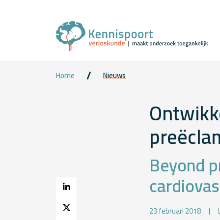
Home
Nieuws
Ontwikke
preëcla
Beyond p
cardiovas
23 februari 2018