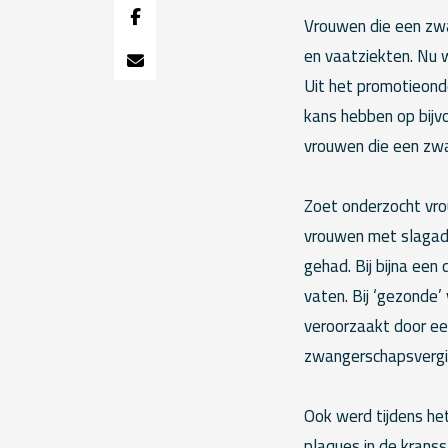
Vrouwen die een zw
en vaatziekten. Nu w
Uit het promotieonde
kans hebben op bijvo
vrouwen die een zwa
Zoet onderzocht vrou
vrouwen met slagade
gehad. Bij bijna een
vaten. Bij ‘gezonde’
veroorzaakt door ee
zwangerschapsvergif
Ook werd tijdens het
plaques in de kranss