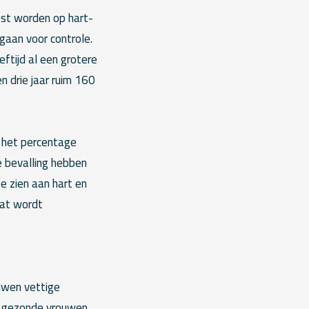
st worden op hart-
gaan voor controle.
ftijd al een grotere
n drie jaar ruim 160
p het percentage
e bevalling hebben
e zien aan hart en
dat wordt
ouwen vettige
ij gezonde vrouwen