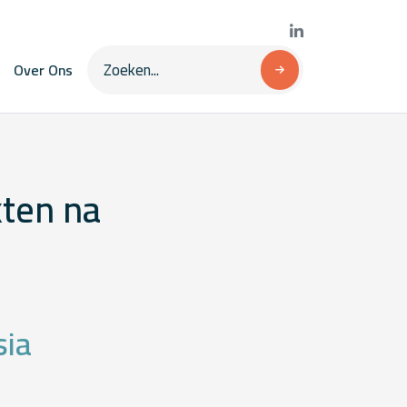
Over Ons
kten na
sia