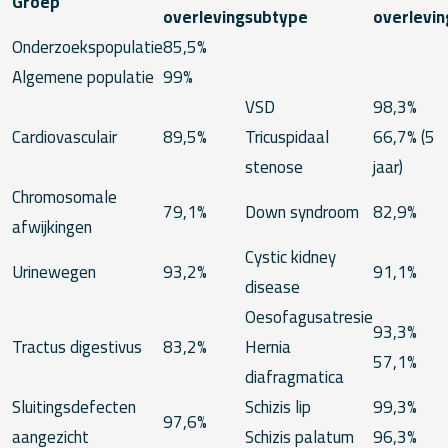
Groep
overleving
subtype
overlevin
Onderzoekspopulatie
85,5%
Algemene populatie
99%
VSD
98,3%
Cardiovasculair
89,5%
Tricuspidaal
66,7% (5
stenose
jaar)
Chromosomale
79,1%
Down syndroom
82,9%
afwijkingen
Cystic kidney
Urinewegen
93,2%
91,1%
disease
Oesofagusatresie
93,3%
Tractus digestivus
83,2%
Hernia
57,1%
diafragmatica
Sluitingsdefecten
Schizis lip
99,3%
97,6%
aangezicht
Schizis palatum
96,3%