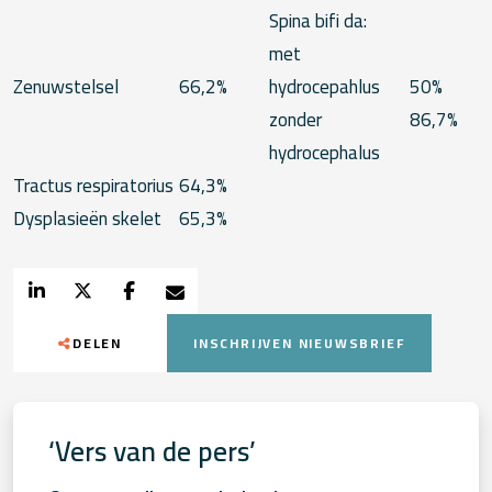
Spina bifi da:
met
Zenuwstelsel
66,2%
hydrocepahlus
50%
zonder
86,7%
hydrocephalus
Tractus respiratorius
64,3%
Dysplasieën skelet
65,3%
DELEN
INSCHRIJVEN NIEUWSBRIEF
‘Vers van de pers’