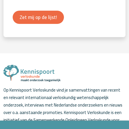
Zet mij op de lijst!
Op Kennispoort Verloskunde vind je samenvattingen van recent
en relevant internationaal verloskundig wetenschappelijk
onderzoek, interviews met Nederlandse onderzoekers en nieuws
over o.a. aanstaande promoties. Kennispoort Verloskunde is een
initiatief van de Samenwerkende Opleidingen Verloskunde voor
verloskundigen (in opleiding).