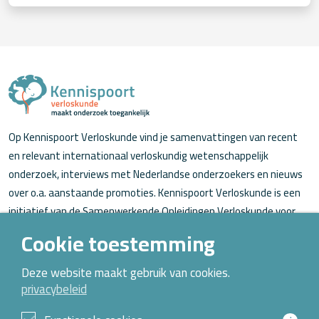
Op Kennispoort Verloskunde vind je samenvattingen van recent
en relevant internationaal verloskundig wetenschappelijk
onderzoek, interviews met Nederlandse onderzoekers en nieuws
over o.a. aanstaande promoties. Kennispoort Verloskunde is een
initiatief van de Samenwerkende Opleidingen Verloskunde voor
verloskundigen (in opleiding).
Cookie toestemming
Over Kennispoort Verloskunde
Deze website maakt gebruik van cookies.
privacybeleid
Contact
Archief