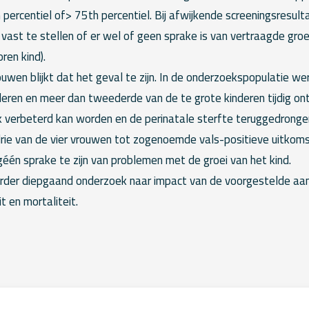
percentiel of> 75th percentiel. Bij afwijkende screeningsresult
ast te stellen of er wel of geen sprake is van vertraagde groei 
ren kind).
rouwen blijkt dat het geval te zijn. In de onderzoekspopulatie we
deren en meer dan tweederde van de te grote kinderen tijdig o
k verbeterd kan worden en de perinatale sterfte teruggedronge
 drie van de vier vrouwen tot zogenoemde vals-positieve uitkoms
één sprake te zijn van problemen met de groei van het kind.
erder diepgaand onderzoek naar impact van de voorgestelde aa
t en mortaliteit.