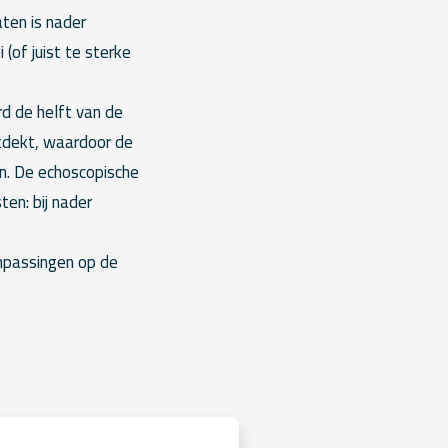
aten is nader
(of juist te sterke
rd de helft van de
ntdekt, waardoor de
n. De echoscopische
ten: bij nader
npassingen op de