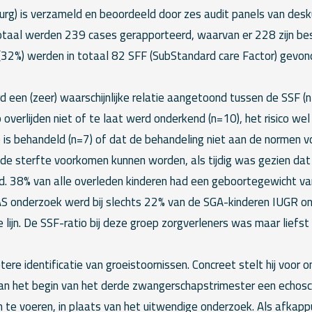
urg) is verzameld en beoordeeld door zes audit panels van desk
totaal werden 239 cases gerapporteerd, waarvan er 228 zijn bes
(32%) werden in totaal 82 SFF (SubStandard care Factor) gevond
d een (zeer) waarschijnlijke relatie aangetoond tussen de SSF (
p overlijden niet of te laat werd onderkend (n=10), het risico w
is behandeld (n=7) of dat de behandeling niet aan de normen vo
 de sterfte voorkomen kunnen worden, als tijdig was gezien dat
d. 38% van alle overleden kinderen had een geboortegewicht va
 LPAS onderzoek werd bij slechts 22% van de SGA-kinderen IUGR o
e lijn. De SSF-ratio bij deze groep zorgverleners was maar liefst
tere identificatie van groeistoornissen. Concreet stelt hij voor
n het begin van het derde zwangerschapstrimester een echosc
 te voeren, in plaats van het uitwendige onderzoek. Als afkap