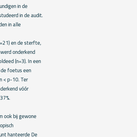
undigen in de
tudeerd in de audit.
en in alle
n=21) en de sterfte,
el werd onderkend
ldeed (n=3). In een
 de foetus een
n < p-10. Ter
nderkend vóór
 37%.
 om ook bij gewone
opisch
punt hanteerde De