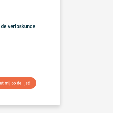
 de verloskunde
et mij op de lijst!