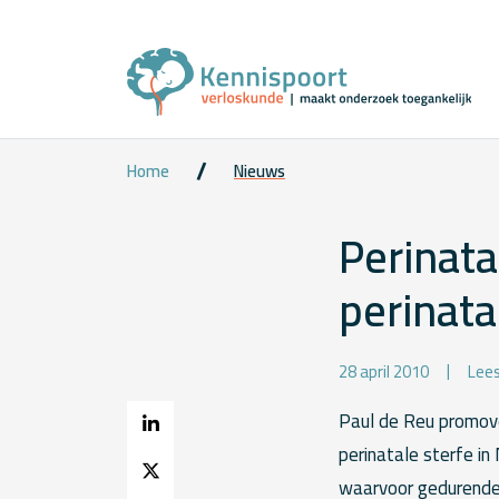
Home
Nieuws
Perinata
perinata
28 april 2010
Lees
Paul de Reu promov
perinatale sterfe i
waarvoor gedurende 