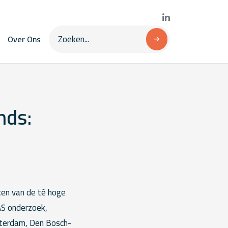
Over Ons
nds:
en van de té hoge
AS onderzoek,
msterdam, Den Bosch-