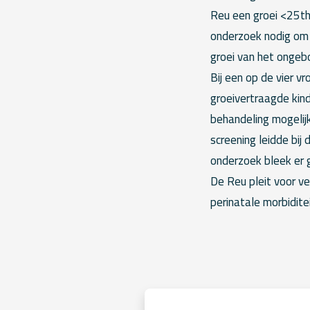
Reu een groei <25th 
onderzoek nodig om v
groei van het ongebo
Bij een op de vier v
groeivertraagde kin
behandeling mogelij
screening leidde bij
onderzoek bleek er g
De Reu pleit voor v
perinatale morbiditei