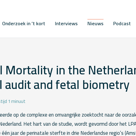
Onderzoek in ’t kort
Interviews
Nieuws
Podcast
l Mortality in the Netherla
l audit and fetal biometry
tijd 1 minuut
eerde op de complexe en omvangrijke zoektocht naar de oorzak
n Nederland. Het hart van de studie, wordt gevormd door het LP
één jaar de perinatale sterfte in drie Nederlandse regio’s (A