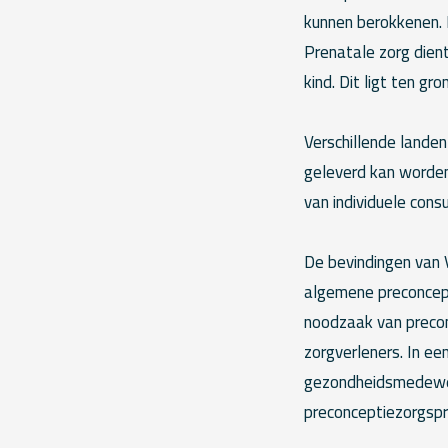
kunnen berokkenen. 
Prenatale zorg dien
kind. Dit ligt ten g
Verschillende lande
geleverd kan worde
van individuele cons
De bevindingen van 
algemene preconcept
noodzaak van precon
zorgverleners. In ee
gezondheidsmedewer
preconceptiezorgspr