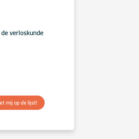
 de verloskunde
et mij op de lijst!