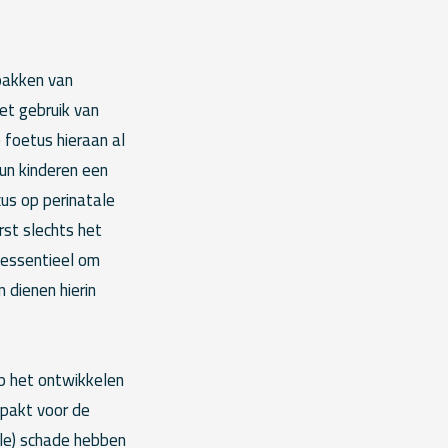
npakken van
et gebruik van
 foetus hieraan al
hun kinderen een
cus op perinatale
rst slechts het
s essentieel om
 dienen hierin
p het ontwikkelen
npakt voor de
ale) schade hebben