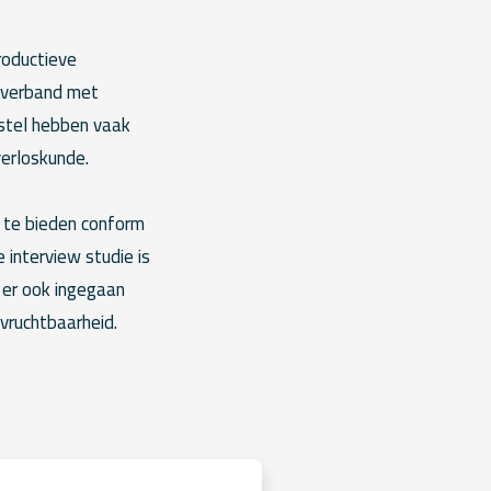
roductieve
ngverband met
estel hebben vaak
verloskunde.
 te bieden conform
 interview studie is
n er ook ingegaan
vruchtbaarheid.