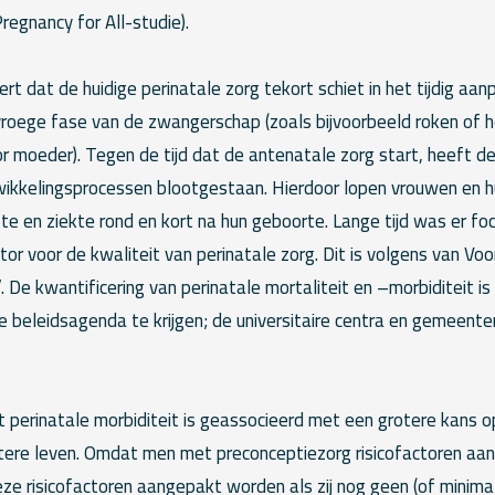
egnancy for All-studie).
rt dat de huidige perinatale zorg tekort schiet in het tijdig aa
 vroege fase van de zwangerschap (zoals bijvoorbeeld roken of h
 moeder). Tegen de tijd dat de antenatale zorg start, heeft de
ntwikkelingsprocessen blootgestaan. Hierdoor lopen vrouwen en 
rfte en ziekte rond en kort na hun geboorte. Lange tijd was er fo
ator voor de kwaliteit van perinatale zorg. Dit is volgens van Voo
’. De kwantificering van perinatale mortaliteit en –morbiditeit i
e beleidsagenda te krijgen; de universitaire centra en gemeenten
perinatale morbiditeit is geassocieerd met een grotere kans o
latere leven. Omdat men met preconceptiezorg risicofactoren aa
eze risicofactoren aangepakt worden als zij nog geen (of minim