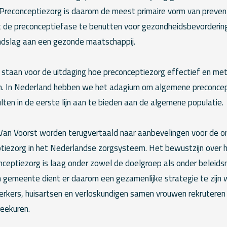
Preconceptiezorg is daarom de meest primaire vorm van preventie
t de preconceptiefase te benutten voor gezondheidsbevorderin
rondslag aan een gezonde maatschappij.
n staan voor de uitdaging hoe preconceptiezorg effectief en me
n. In Nederland hebben we het adagium om algemene preconcep
ulten in de eerste lijn aan te bieden aan de algemene populatie.
Van Voorst worden terugvertaald naar aanbevelingen voor de or
iezorg in het Nederlandse zorgsysteem. Het bewustzijn over h
ceptiezorg is laag onder zowel de doelgroep als onder belei
n gemeente dient er daarom een gezamenlijke strategie te zijn 
kers, huisartsen en verloskundigen samen vrouwen rekruteren
eekuren.