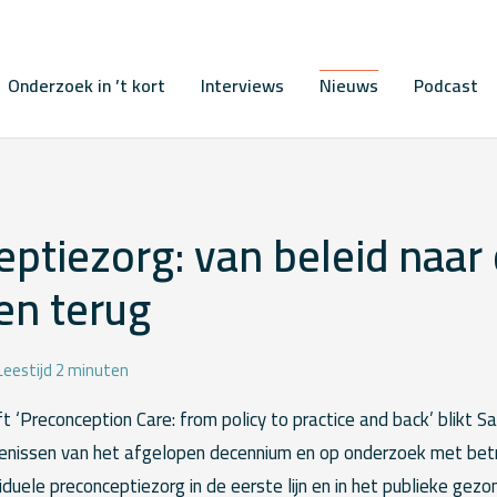
Onderzoek in ’t kort
Interviews
Nieuws
Podcast
ptiezorg: van beleid naar
 en terug
Leestijd 2 minuten
t ‘Preconception Care: from policy to practice and back’ blikt S
enissen van het afgelopen decennium en op onderzoek met betr
viduele preconceptiezorg in de eerste lijn en in het publieke gez