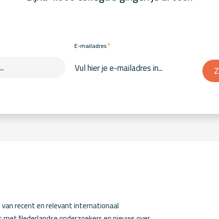
*
E-mailadres
Z
van recent en relevant internationaal
ws met Nederlandse onderzoekers en nieuws over