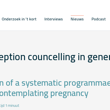
Onderzoek in ’t kort
Interviews
Nieuws
Podcast
ption councelling in gene
n of a systematic programmae 
contemplating pregnancy
ijd 1 minuut