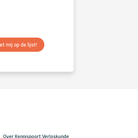
et mij op de lijst!
Over Kennispoort Verloskunde