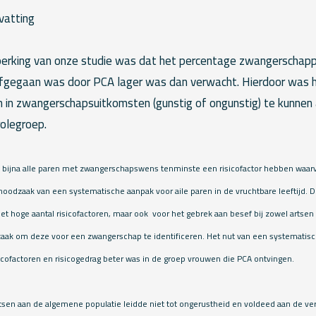
vatting
perking van onze studie was dat het percentage zwangerschap
fgegaan was door PCA lager was dan verwacht. Hierdoor was h
en in zwangerschapsuitkomsten (gunstig of ongunstig) te kunne
rolegroep.
at bijna alle paren met zwangerschapswens tenminste een risicofactor hebben waarv
 noodzaak van een systematische aanpak voor aile paren in de vruchtbare leeftijd.
et hoge aantal risicofactoren, maar ook voor het gebrek aan besef bij zowel artse
zaak om deze voor een zwangerschap te identificeren. Het nut van een systematisc
icofactoren en risicogedrag beter was in de groep vrouwen die PCA ontvingen.
rtsen aan de algemene populatie leidde niet tot ongerustheid en voldeed aan de v