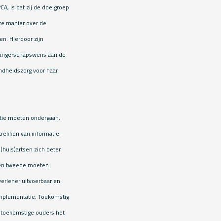
A, is dat zij de doelgroep
ze manier over de
n. Hierdoor zijn
zwangerschapswens aan de
ondheidszorg voor haar
catie moeten ondergaan.
trekken van informatie.
huis)artsen zich beter
 Ten tweede moeten
erlener uitvoerbaar en
 implementatie. Toekomstig
 toekomstige ouders het