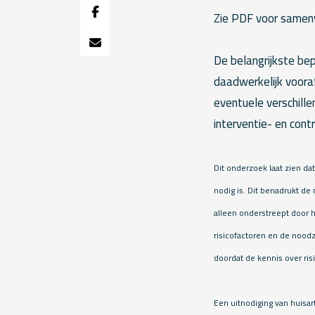
Zie PDF voor samen
De belangrijkste be
daadwerkelijk voora
eventuele verschill
interventie- en cont
Dit onderzoek laat zien d
nodig is. Dit benadrukt de
alleen onderstreept door h
risicofactoren en de nood
doordat de kennis over ris
Een uitnodiging van huisa