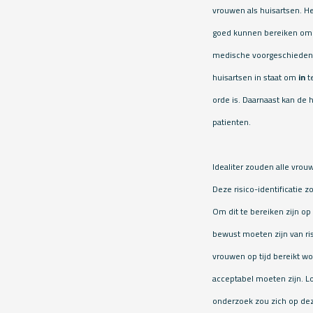
vrouwen als huisartsen. He
goed kunnen bereiken omda
medische voorgeschiedenis
huisartsen in staat om
in
t
orde is. Daarnaast kan de 
patienten.
Idealiter zouden alle vro
Deze risico-identificatie 
Om dit te bereiken zijn op
bewust moeten zijn van ri
vrouwen op tijd bereikt w
acceptabel moeten zijn. L
onderzoek zou zich op de