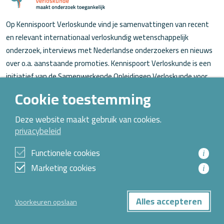
Op Kennispoort Verloskunde vind je samenvattingen van recent
en relevant internationaal verloskundig wetenschappelijk
onderzoek, interviews met Nederlandse onderzoekers en nieuws
over o.a. aanstaande promoties. Kennispoort Verloskunde is een
initiatief van de Samenwerkende Opleidingen Verloskunde voor
verloskundigen (in opleiding).
Cookie toestemming
Over Kennispoort Verloskunde
Deze website maakt gebruik van cookies.
privacybeleid
Contact
Archief
Functionele cookies
i
Marketing cookies
i
© 2026 Alle rechten voorbehouden
Alles accepteren
Voorkeuren opslaan
Privacybeleid