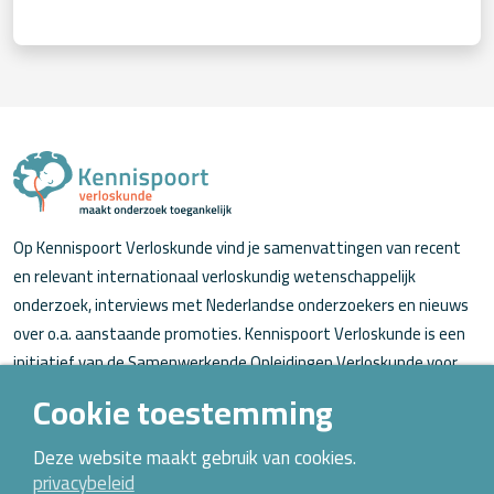
Op Kennispoort Verloskunde vind je samenvattingen van recent
en relevant internationaal verloskundig wetenschappelijk
onderzoek, interviews met Nederlandse onderzoekers en nieuws
over o.a. aanstaande promoties. Kennispoort Verloskunde is een
initiatief van de Samenwerkende Opleidingen Verloskunde voor
verloskundigen (in opleiding).
Cookie toestemming
Over Kennispoort Verloskunde
Deze website maakt gebruik van cookies.
privacybeleid
Contact