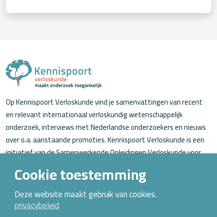
Op Kennispoort Verloskunde vind je samenvattingen van recent
en relevant internationaal verloskundig wetenschappelijk
onderzoek, interviews met Nederlandse onderzoekers en nieuws
over o.a. aanstaande promoties. Kennispoort Verloskunde is een
initiatief van de Samenwerkende Opleidingen Verloskunde voor
verloskundigen (in opleiding).
Cookie toestemming
Over Kennispoort Verloskunde
Deze website maakt gebruik van cookies.
privacybeleid
Contact