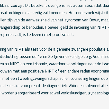
ikbaar zou zijn. Dit betekent overigens niet automatisch dat d
safbrekingen evenredig zal toenemen. Het onderzoek wijst uit
llen zijn van de aanwezigheid van het syndroom van Down, maar
angerschap te behouden. Hoeveel geld de invoering van NIPT 
cijferen valt) is te lezen in het proefschrift.
oering van NIPT als test voor de algemene zwangere populatie a
tschotting tussen de 1e en 2e lijn verloskundige zorg. Veel min
ben na NIPT op een trisomie, waardoor verwijzingen naar de twee
rouwen met een positieve NIPT of een andere reden voor prenat
n met een tweelingzwangerschap, zullen counseling krijgen door
van de centra voor prenatale diagnostiek. Vóór de implementati
 worden georganiseerd voor zowel verloskundigen, gynaecologen 