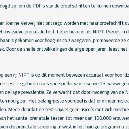
logd zijn om de PDF’s van de proefschriften te kunnen downlo
an Joanne Verweij niet ontzegd worden met haar proefschrift ov
t-invasieve prenatale test, beter bekend als NIPT. Precies in
kbaar is gekomen voor hoog-risico zwangeren, promoveerde ze o
k. Door de snelle ontwikkelingen de afgelopen jaren, leest het
op een rij: NIPT is op dit moment bewezen accuraat voor hoofdza
 de test te gebruiken als voorspeller van trisomie 13, vanwege 
n de lage prevalentie. Ze verwacht dat door invoering van de 
ten nodig zijn. Het belangrijkste voordeel is dat er minder mis
den. Mede doordat de test vrijwel geen risico’s met zich meebre
an het aantal prenatale testen tot meer dan 100.000 vrouwen
uwen die prenatale screening afwijst in het huidige programma 