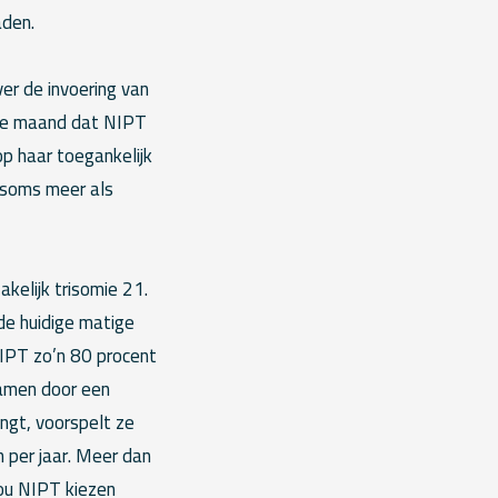
aden.
er de invoering van
 de maand dat NIPT
p haar toegankelijk
 soms meer als
kelijk trisomie 21.
de huidige matige
NIPT zo’n 80 procent
kramen door een
ngt, voorspelt ze
 per jaar. Meer dan
zou NIPT kiezen