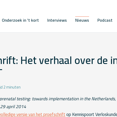
Onderzoek in ’t kort
Interviews
Nieuws
Podcast
rift: Het verhaal over de i
T
jd 2 minuten
prenatal testing: towards implementation in the Netherlands,
 29 april 2014
volledige versie van het proefschrift
op Kennispoort Verloskund