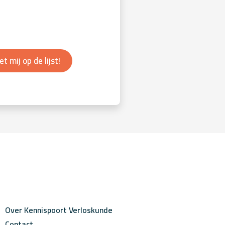
et mij op de lijst!
Over Kennispoort Verloskunde
Contact