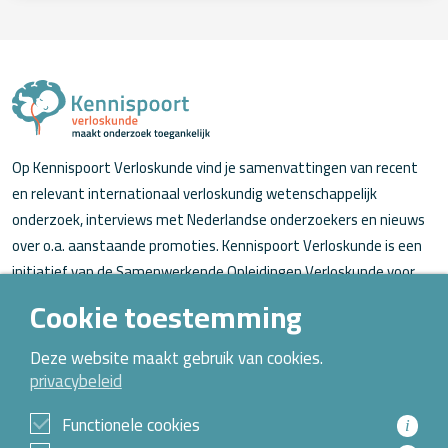
Op Kennispoort Verloskunde vind je samenvattingen van recent
en relevant internationaal verloskundig wetenschappelijk
onderzoek, interviews met Nederlandse onderzoekers en nieuws
over o.a. aanstaande promoties. Kennispoort Verloskunde is een
initiatief van de Samenwerkende Opleidingen Verloskunde voor
verloskundigen (in opleiding).
Cookie toestemming
Over Kennispoort Verloskunde
Deze website maakt gebruik van cookies.
privacybeleid
Contact
Archief
Functionele cookies
i