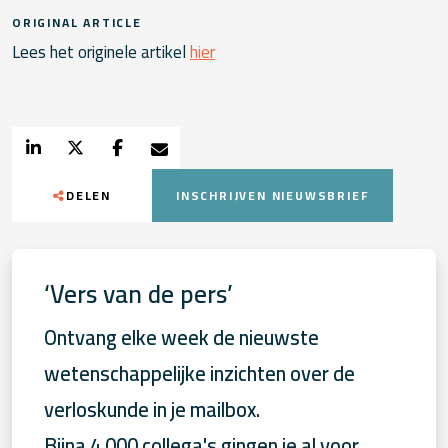
ORIGINAL ARTICLE
Lees het originele artikel
hier
DELEN
INSCHRIJVEN NIEUWSBRIEF
‘Vers van de pers’
Ontvang elke week de nieuwste
wetenschappelijke inzichten over de
verloskunde in je mailbox.
Bijna 4.000 collega's gingen je al voor.