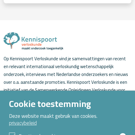
Op Kennispoort Verloskunde vind je samenvattingen van recent
en relevant internationaal verloskundig wetenschappelijk
onderzoek, interviews met Nederlandse onderzoekers en nieuws
over o.a. aanstaande promoties. Kennispoort Verloskunde is een
initiatief van de Samenwerkende Opleidingen Verloskunde voor
verloskundigen (in opleiding).
Cookie toestemming
Over Kennispoort Verloskunde
Deze website maakt gebruik van cookies.
privacybeleid
Contact
Archief