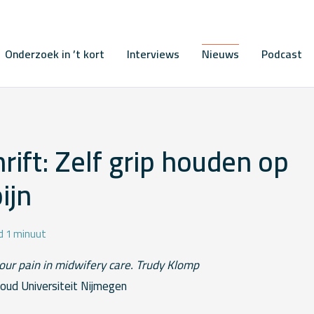
Onderzoek in ’t kort
Interviews
Nieuws
Podcast
rift: Zelf grip houden op
ijn
jd 1 minuut
ur pain in midwifery care. Trudy Klomp
oud Universiteit Nijmegen