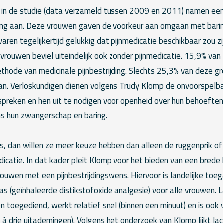
in de studie (data verzameld tussen 2009 en 2011) namen ee
ring aan. Deze vrouwen gaven de voorkeur aan omgaan met barin
aren tegelijkertijd gelukkig dat pijnmedicatie beschikbaar zou zi
 vrouwen beviel uiteindelijk ook zonder pijnmedicatie. 15,9% va
thode van medicinale pijnbestrijding. Slechts 25,3% van deze g
 van. Verloskundigen dienen volgens Trudy Klomp de onvoorspelb
preken en hen uit te nodigen voor openheid over hun behoefte
ns hun zwangerschap en baring.
is, dan willen ze meer keuze hebben dan alleen de ruggenprik o
dicatie. In dat kader pleit Klomp voor het bieden van een brede
rouwen met een pijnbestrijdingswens. Hiervoor is landelijke toe
hgas (geïnhaleerde distikstofoxide analgesie) voor alle vrouwen.
n toegediend, werkt relatief snel (binnen een minuut) en is ook
à drie uitademingen). Volgens het onderzoek van Klomp lijkt la