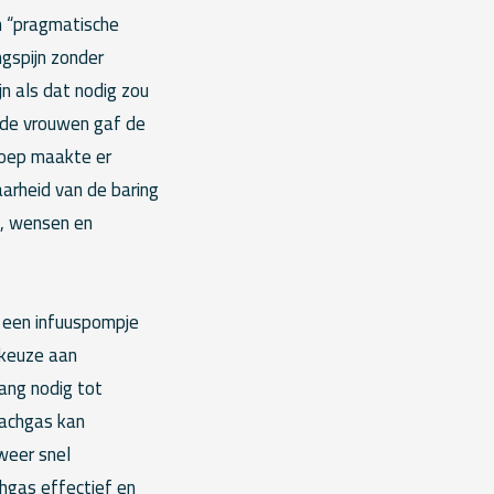
n “pragmatische
gspijn zonder
jn als dat nodig zou
n de vrouwen gaf de
roep maakte er
aarheid van de baring
n, wensen en
f een infuuspompje
 keuze aan
gang nodig tot
 Lachgas kan
 weer snel
chgas effectief en