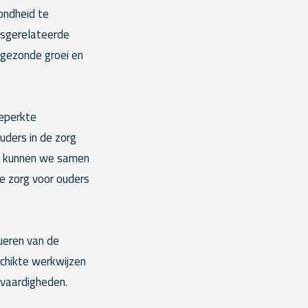
ondheid te
idsgerelateerde
 gezonde groei en
beperkte
ders in de zorg
GG kunnen we samen
de zorg voor ouders
ueren van de
schikte werkwijzen
svaardigheden.