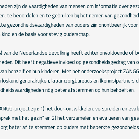
eden zijn de vaardigheden van mensen om informatie over gez
jpen, te beoordelen en te gebruiken bij het nemen van gezondhe
ate gezondheidsvaardigheden van ouders zijn onontbeerlijk voor
 kind en de basis voor stevig ouderschap.
%) van de Nederlandse bevolking heeft echter onvoldoende of 
eden. Dit heeft negatieve invloed op gezondheidsgedrag van ou
 van henzelf en hun kinderen. Met het onderzoeksproject ZAN
erloskundigenpraktijken, kraamzorgbureaus en (kennis)partners 
dheidsvaardigheden nóg beter afstemmen op hun behoeften.
ANGG-project zijn: 1) het door-ontwikkelen, verspreiden en eval
sprek met het gezin” en 2) het verzamelen en evalueren van ge
 zorg beter af te stemmen op ouders met beperkte gezondheid