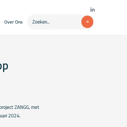
Over Ons
op
sproject ZANGG, met
uari 2024.