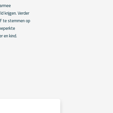
aarmee
 krijgen. Verder
 af te stemmen op
beperkte
 en kind.