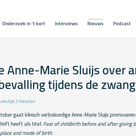
Onderzoek in ’t kort
Interviews
Nieuws
Podcast
 Anne-Marie Sluijs over a
bevalling tijdens de zwan
Leestijd 2 minuten
ober gaat klinisch verloskundige Anne-Marie Sluijs promoveren 
rift heeft als titel:
Fear of childbirth before and after giving b
 place and mode of birth.