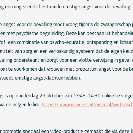
ng een nog steeds bestaande ernstige angst voor de bevalling.
ge angst voor de bevalling moet vroeg tijdens de zwangerschap
nnen met psychische begeleiding. Deze kan bestaan uit behandel
of een combinatie van psycho-educatie, ontspanning en lichaa
inuïteit van zorg en een verloskundig systeem dat de eigen keu
alling ondersteunt en zorgt voor een vlotte verwijzing in geval 
 om te voorkomen dat vrouwen met prepartum angst voor de beva
 steeds ernstige angstklachten hebben.
ijs is op donderdag 29 oktober van 13:45-14:30 online te volgen
via de volgende link:
https://www.universiteitleiden.nl/wetensc
ar promotie speciaal een video-productie gemaakt die via deze l