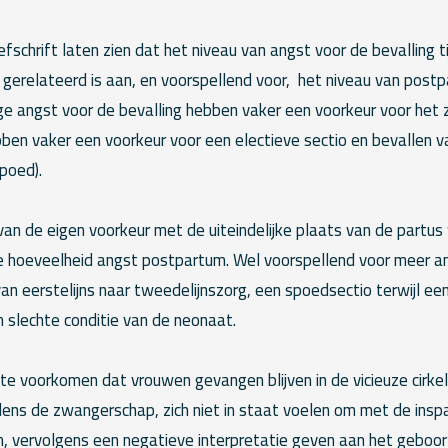
oefschrift laten zien dat het niveau van angst voor de bevalling t
gerelateerd is aan, en voorspellend voor, het niveau van post
 angst voor de bevalling hebben vaker een voorkeur voor het zi
hebben vaker een voorkeur voor een electieve sectio en bevallen v
spoed).
n de eigen voorkeur met de uiteindelijke plaats van de partus
e hoeveelheid angst postpartum. Wel voorspellend voor meer 
an eerstelijns naar tweedelijnszorg, een spoedsectio terwijl ee
slechte conditie van de neonaat.
 te voorkomen dat vrouwen gevangen blijven in de vicieuze cirke
jdens de zwangerschap, zich niet in staat voelen om met de insp
n, vervolgens een negatieve interpretatie geven aan het geboo