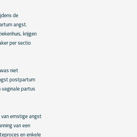
ijdens de
partum angst.
ekenhuis, krijgen
aker per sectio
 was niet
angst postpartum
n vaginale partus
l van ernstige angst
anning van een
rteproces en enkele