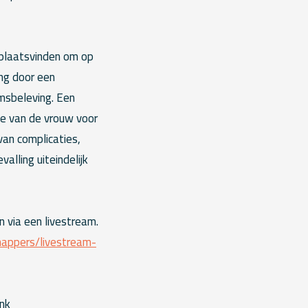
 plaatsvinden om op
ing door een
msbeleving. Een
ze van de vrouw voor
van complicaties,
lling uiteindelijk
 via een livestream.
happers/livestream-
ink