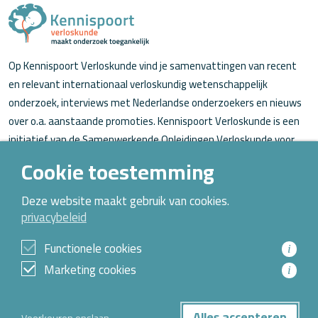
Op Kennispoort Verloskunde vind je samenvattingen van recent
en relevant internationaal verloskundig wetenschappelijk
onderzoek, interviews met Nederlandse onderzoekers en nieuws
over o.a. aanstaande promoties. Kennispoort Verloskunde is een
initiatief van de Samenwerkende Opleidingen Verloskunde voor
verloskundigen (in opleiding).
Cookie toestemming
Over Kennispoort Verloskunde
Deze website maakt gebruik van cookies.
privacybeleid
Contact
Archief
Functionele cookies
i
Marketing cookies
i
© 2026 Alle rechten voorbehouden
Alles accepteren
Voorkeuren opslaan