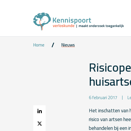
Home
Nieuws
Risicope
huisart
6 februari 2017
L
Het inschatten van he
risico van artsen h
behandelen bij een 