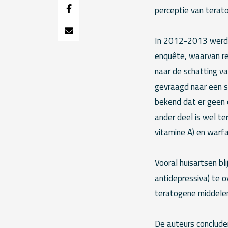
perceptie van terat
In 2012-2013 werde
enquête, waarvan re
naar de schatting va
gevraagd naar een sc
bekend dat er geen o
ander deel is wel te
vitamine A) en warfar
Vooral huisartsen bl
antidepressiva) te o
teratogene middelen
De auteurs conclude