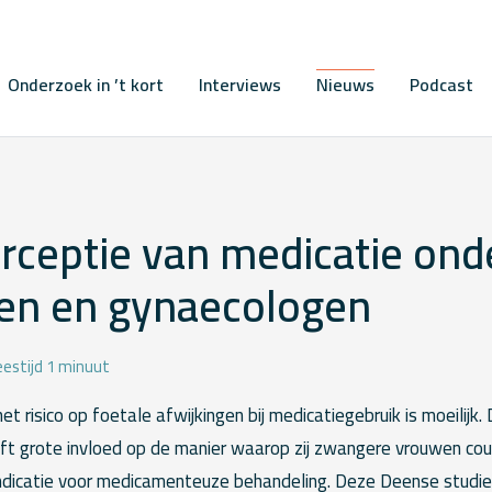
Onderzoek in ’t kort
Interviews
Nieuws
Podcast
rceptie van medicatie ond
sen en gynaecologen
eestijd 1 minuut
t risico op foetale afwijkingen bij medicatiegebruik is moeilijk.
eeft grote invloed op de manier waarop zij zwangere vrouwen co
indicatie voor medicamenteuze behandeling. Deze Deense studie r