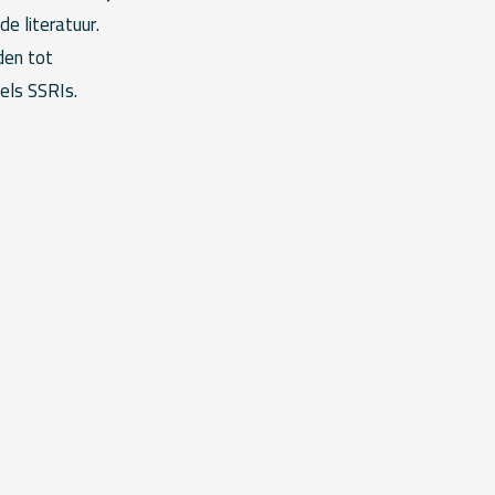
e literatuur.
den tot
els SSRIs.