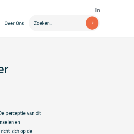
Over Ons
er
 De perceptie van dit
unselen en
icht zich op de