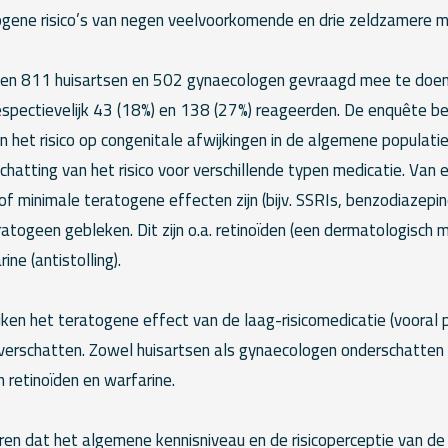
ogene risico’s van negen veelvoorkomende en drie zeldzamere me
n 811 huisartsen en 502 gynaecologen gevraagd mee te doen 
spectievelijk 43 (18%) en 138 (27%) reageerden. De enquête be
n het risico op congenitale afwijkingen in de algemene populati
hatting van het risico voor verschillende typen medicatie. Van 
f minimale teratogene effecten zijn (bijv. SSRIs, benzodiazepin
ratogeen gebleken. Dit zijn o.a. retinoïden (een dermatologisch
ine (antistolling).
ijken het teratogene effect van de laag-risicomedicatie (vooral
verschatten. Zowel huisartsen als gynaecologen onderschatten d
 retinoïden en warfarine.
ren dat het algemene kennisniveau en de risicoperceptie van de