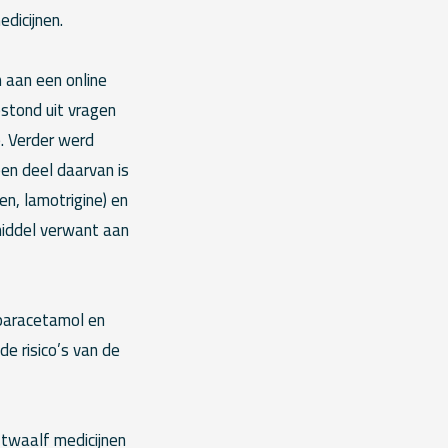
dicijnen.
aan een online
stond uit vragen
e. Verder werd
een deel daarvan is
en, lamotrigine) en
 middel verwant aan
 paracetamol en
e risico’s van de
 twaalf medicijnen